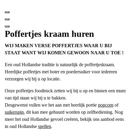
Spring
naar
inhoud
Poffertjes kraam huren
WIJ MAKEN VERSE POFFERTJES WAAR U BIJ
STAAT
WANT WIJ KOMEN GEWOON NAAR U TOE !
Een oud Hollandse traditie is natuurlijk de poffertjeskraam.
Heerlijke poffertjes met boter en poedersuiker voor iedereen
verzorgen wij bij u op locatie.
Onze poffertjes foodtruck zetten wij bij u op en binnen een mum
van tijd staan wij bij u te bakken.
Desgewenst vullen we het aan met heerlijk portie
popcorn
of
suikerspin
, dit kan mee gehuurd worden op zelfbediening. Nog
meer het oud Hollandse gevoel creëren, bekijk ons aanbod eens
in oud Hollandse
spellen
.